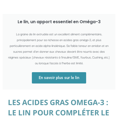
Le lin, un apport essentiel en Oméga-3
La graine de lin extrudée est un excellent aliment complémentaire,
principalement pour sa richesse en acides gras oméga-3, et plus
particulièrement en acide alpha-linolénique. Sa faible teneur en amidon et en
sucres permet d’en donner aux chevaux devant être nourris avec des
régimes spéciaux (chevaux résistants à l’insuline/SME, fourbus, Cushing, etc.)
ou lorsque l’accès à l’herbe est limité.
En savoir plus sur le lin
LES ACIDES GRAS OMEGA-3 :
LE LIN POUR COMPLÉTER LE