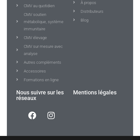
À propos
CMV au quotidien
Distributeurs
CMV soutien
Blog
métabolique, système
immunitaire
CMV élevage
CMV sur mesure avec
analyse
Autres compléments
Accessoires
Formations en ligne
Nous suivre sur les
Mentions légales
réseaux