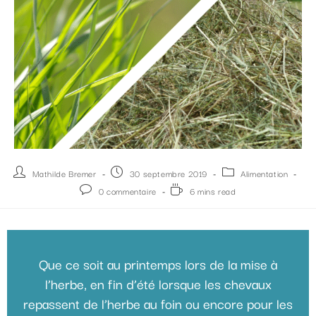
Mathilde Bremer
30 septembre 2019
Alimentation
0 commentaire
6 mins read
Que ce soit au printemps lors de la mise à
l’herbe, en fin d’été lorsque les chevaux
repassent de l’herbe au foin ou encore pour les