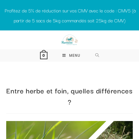
Profitez de 5% de réduction sur vos CMV avec le code : CMV5 (à
partir de 5 sacs de 5kg commandés soit 25kg de CMV)
MENU
0
Entre herbe et foin, quelles différences
?