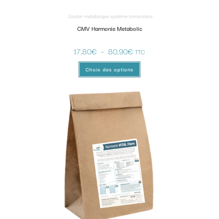
Soutien métabolique système immunitaire
CMV Harmonie Metabolic
17,80
€
–
80,90
€
TTC
Choix des options