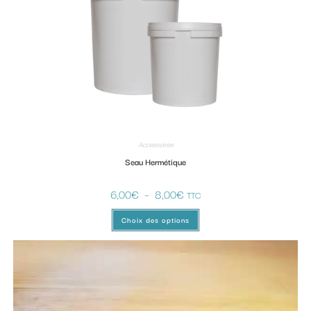
Accessoires
Seau Hermétique
6,00
€
–
8,00
€
TTC
Choix des options