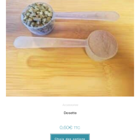
Accessoires
Dosette
0,60
€
TTC
Choix des options