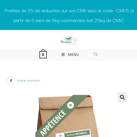
Profitez de 5% de réduction sur vos CMV avec le code : CMV5 (à
partir de 5 sacs de 5kg commandés soit 25kg de CMV)
MENU
0
Produit précédent
🔍