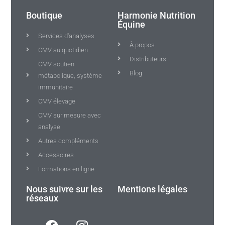
Boutique
Harmonie Nutrition
Équine
Services d'analyses
À propos
CMV au quotidien
Distributeurs
CMV soutien
Blog
métabolique, système
immunitaire
CMV élevage
CMV sur mesure avec
analyse
Autres compléments
Accessoires
Formations en ligne
Nous suivre sur les
Mentions légales
réseaux