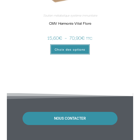
Soutien métabolique système immunitaire
CMV Harmonie Vital Flore
15,60
€
–
70,90
€
TTC
Choix des options
NOUS CONTACTER