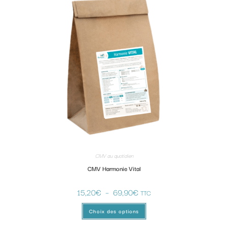
CMV au quotidien
CMV Harmonie Vital
15,20
€
–
69,90
€
TTC
Choix des options