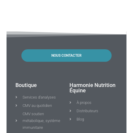
NOUS CONTACTER
Boutique
Harmonie Nutrition
Équine
Services d'analyses
À propos
CMV au quotidien
Distributeurs
CMV soutien
Blog
métabolique, système
immunitaire