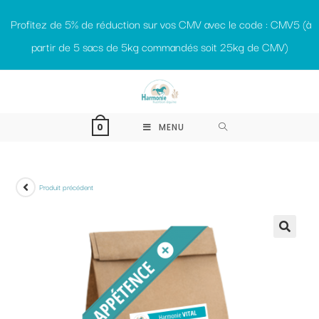
Profitez de 5% de réduction sur vos CMV avec le code : CMV5 (à
partir de 5 sacs de 5kg commandés soit 25kg de CMV)
MENU
0
Produit précédent
🔍