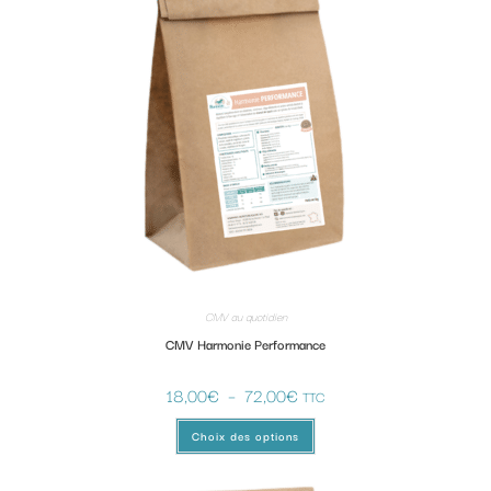
CMV au quotidien
CMV Harmonie Performance
18,00
€
–
72,00
€
TTC
Choix des options