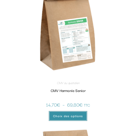
CMV au quotidien
CMV Harmonie Senior
14,70
€
–
69,80
€
TTC
Choix des options