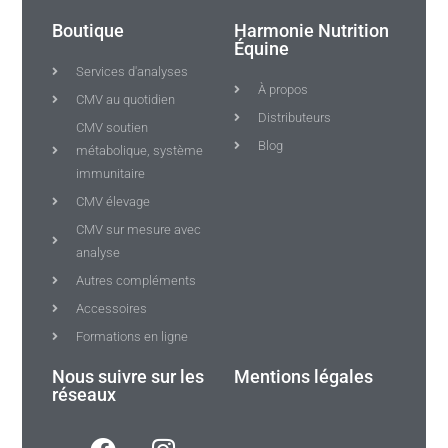
Boutique
Harmonie Nutrition
Équine
Services d'analyses
À propos
CMV au quotidien
Distributeurs
CMV soutien
Blog
métabolique, système
immunitaire
CMV élevage
CMV sur mesure avec
analyse
Autres compléments
Accessoires
Formations en ligne
Nous suivre sur les
Mentions légales
réseaux