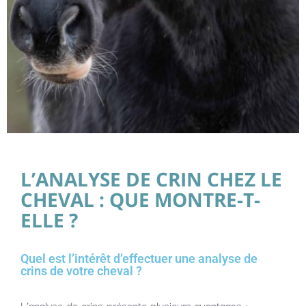
L’ANALYSE DE CRIN CHEZ LE
CHEVAL : QUE MONTRE-T-
ELLE ?
Quel est l’intérêt d’effectuer une analyse de
crins de votre cheval ?
L’analyse de crins présente plusieurs avantages :