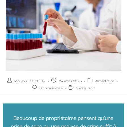
Marylou FOUGERAY
24 mars 2026
Alimentation
0 commentaire
9 mins read
Beaucoup de propriétaires pensent qu’une
prise de sang ou une analyse de crins suffit à