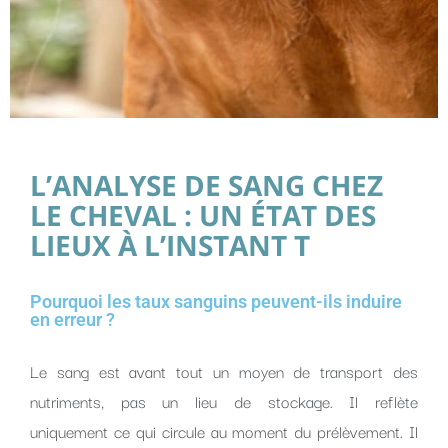
L’ANALYSE DE SANG CHEZ
LE CHEVAL : UN ÉTAT DES
LIEUX À L’INSTANT T
Pourquoi les taux sanguins peuvent-ils induire
en erreur ?
Le sang est avant tout un moyen de transport des
nutriments, pas un lieu de stockage. Il reflète
uniquement ce qui circule au moment du prélèvement. Il