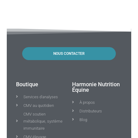
NOUS CONTACTER
Boutique
Harmonie Nutrition
Équine
Services d'analyses
À propos
CMV au quotidien
Distributeurs
CMV soutien
Blog
métabolique, système
immunitaire
CMV élevage