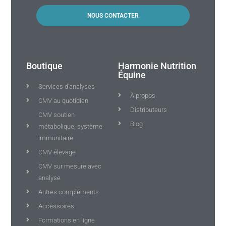
NOUS CONTACTER
Boutique
Harmonie Nutrition
Équine
Services d'analyses
À propos
CMV au quotidien
Distributeurs
CMV soutien
Blog
métabolique, système
immunitaire
CMV élevage
CMV sur mesure avec
analyse
Autres compléments
Accessoires
Formations en ligne