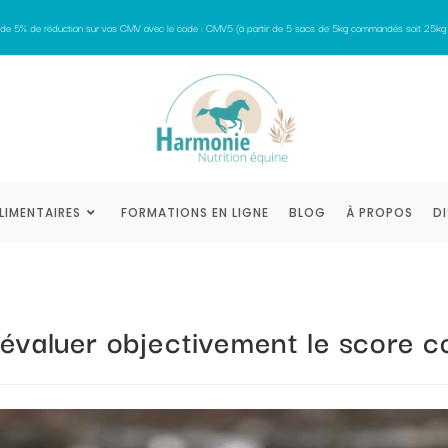
z de 5% de réduction sur vos CMV avec le code : CMV5 (à partir de 5 sacs de 5kg commandés soit 25k
LIMENTAIRES
FORMATIONS EN LIGNE
BLOG
À PROPOS
D
évaluer objectivement le score co