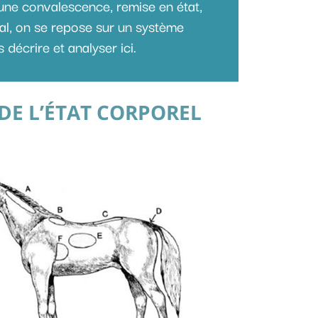
d’une convalescence, remise en état,
val, on se repose sur un système
décrire et analyser ici.
DE L’ÉTAT CORPOREL